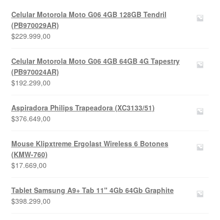
Celular Motorola Moto G06 4GB 128GB Tendril
(PB970029AR)
$
229.999,00
Celular Motorola Moto G06 4GB 64GB 4G Tapestry
(PB970024AR)
$
192.299,00
Aspiradora Philips Trapeadora (XC3133/51)
$
376.649,00
Mouse Klipxtreme Ergolast Wireless 6 Botones
(KMW-760)
$
17.669,00
Tablet Samsung A9+ Tab 11" 4Gb 64Gb Graphite
$
398.299,00