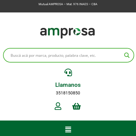
Mutual AMPROSA – Mat. 976 INAES – CBA
Llamanos
3518150850