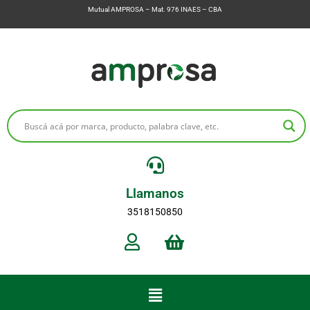
Mutual AMPROSA – Mat. 976 INAES – CBA
Llamanos
3518150850