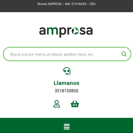
Mutual AMPROSA – Mat. 976 INAES – CBA
Llamanos
3518150850