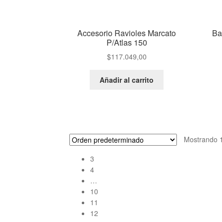
Accesorio Ravioles Marcato
Ba
P/Atlas 150
$
117.049,00
Añadir al carrito
Mostrando 1
3
4
…
10
11
12