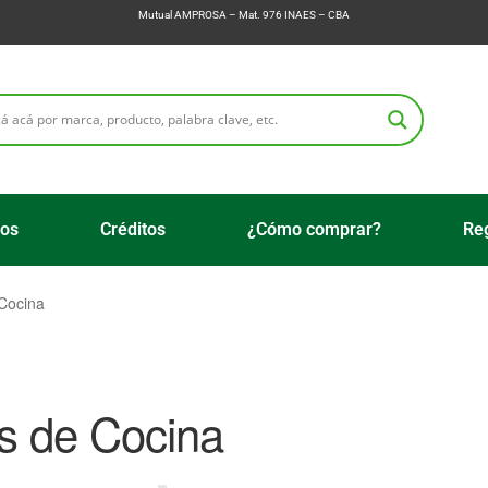
Mutual AMPROSA – Mat. 976 INAES – CBA
ios
Créditos
¿Cómo comprar?
Reg
Cocina
s de Cocina