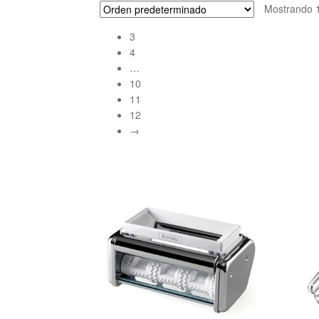
Mostrando 1
3
4
…
10
11
12
→