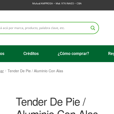
Mutual AMPROSA – Mat. 976 INAES – CBA
ios
Créditos
¿Cómo comprar?
Reg
gar
Tender De Pie / Aluminio Con Alas
Tender De Pie /
Aluminio Con Alas