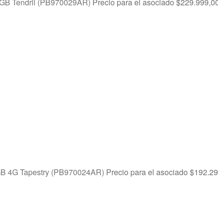
8GB Tendril (PB970029AR)
Precio para el asociado
$
229.999,0
GB 4G Tapestry (PB970024AR)
Precio para el asociado
$
192.29