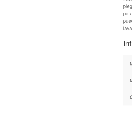
pleg
para
pued
lava
In
M
O