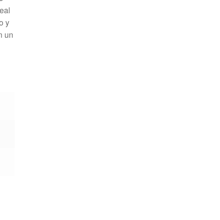
eal
o y
n un