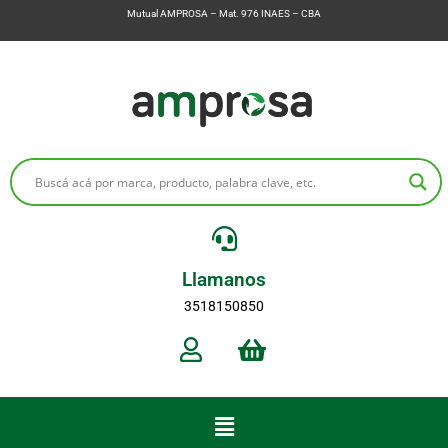
Mutual AMPROSA – Mat. 976 INAES – CBA
Llamanos
3518150850