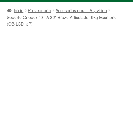
Inicio
Proveeduría
Accesorios para TV y video
Soporte Onebox 13″ A 32″ Brazo Articulado -9kg Escritorio
(OB-LCD13P)