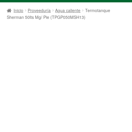
Inicio
Proveeduría
Agua caliente
Termotanque
Sherman 50lts Mg/ Pie (TPGP050MSH13)