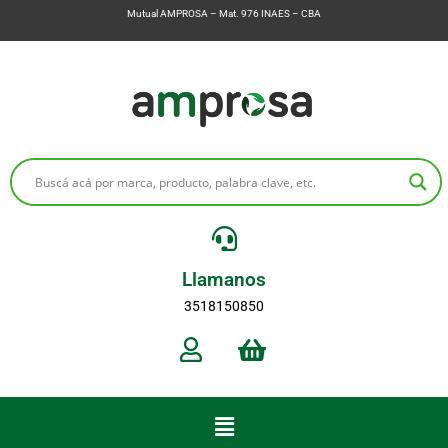
Mutual AMPROSA – Mat. 976 INAES – CBA
Llamanos
3518150850