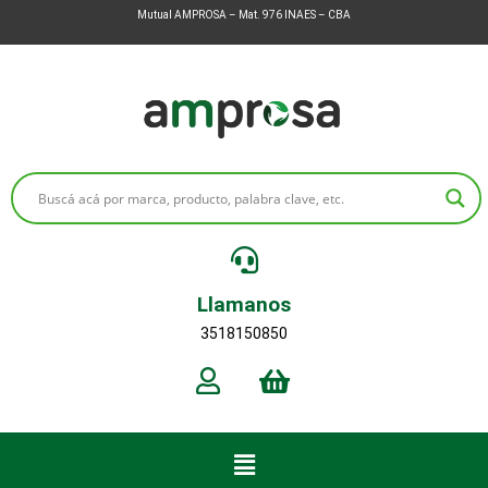
Mutual AMPROSA – Mat. 976 INAES – CBA
Llamanos
3518150850