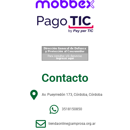
Contacto
Av. Pueyrredón 173, Córdoba, Córdoba
3518150850
tiendaonline@amprosa.org.ar