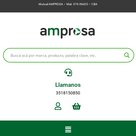
Mutual AMPROSA – Mat. 976 INAES – CBA
Llamanos
3518150850