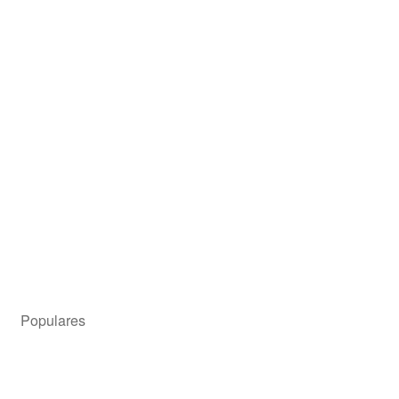
Set Cubiertos Tramontina Amazonas 36 Piezas Acero
Inoxidable (66960-134)
Precio para el asociado
$
123.699,00
Añadir al carrito
Populares