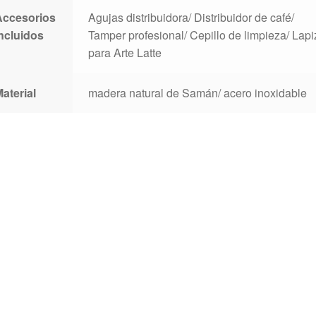
Accesorios
Agujas distribuidora/ Distribuidor de café/
ncluidos
Tamper profesional/ Cepillo de limpieza/ Lapi
para Arte Latte
aterial
madera natural de Samán/ acero inoxidable