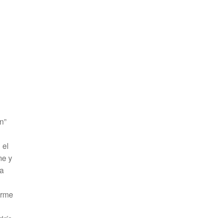
n”
 el
me y
la
orme