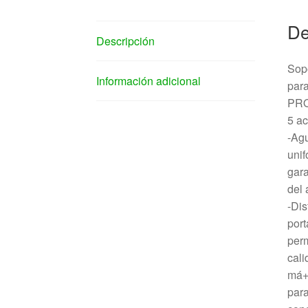
De
Descripción
Sopo
Información adicional
para
PRO
5 ac
-Agu
unif
gara
del 
-Dis
port
perm
cali
má+F
para