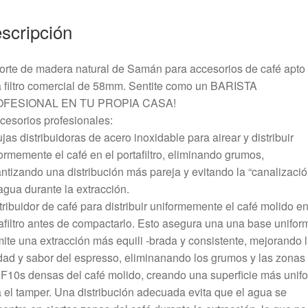
scripción
rte de madera natural de Samán para accesorios de café apto
 filtro comercial de 58mm. Sentite como un BARISTA
FESIONAL EN TU PROPIA CASA!
cesorios profesionales:
jas distribuidoras de acero inoxidable para airear y distribuir
ormemente el café en el portafiltro, eliminando grumos,
ntizando una distribución más pareja y evitando la “canalizació
agua durante la extracción.
tribuidor de café para distribuir uniformemente el café molido en
afiltro antes de compactarlo. Esto asegura una una base unifor
ite una extracción más equili -brada y consistente, mejorando 
dad y sabor del espresso, eliminanando los grumos y las zonas
10s densas del café molido, creando una superficie más unif
 el tamper. Una distribución adecuada evita que el agua se