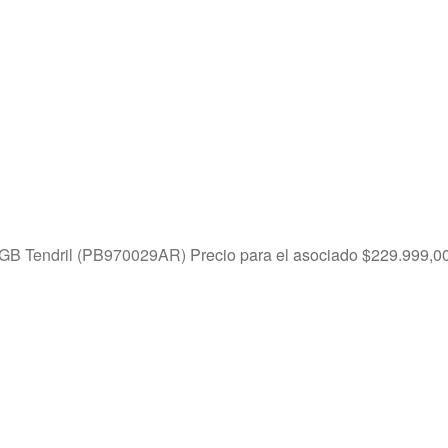
8GB Tendril (PB970029AR)
Precio para el asociado
$
229.999,0