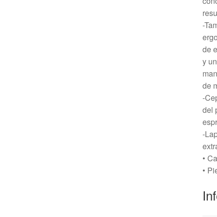
conc
resu
-Tam
ergo
de e
y un
mane
de m
-Cep
del 
esp
-Lap
extr
• Ca
• Pi
In