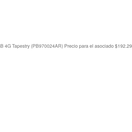
GB 4G Tapestry (PB970024AR)
Precio para el asociado
$
192.29