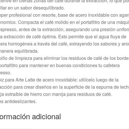
entre en ciertas zonas del café durante la extracción, lo que po
ltar en un sabor desequilibrado.
per profesional con resorte, base de acero inoxidable con agar
nomico. Compacta el café molido en el portafiltro de una máqu
spresso, antes de la extracción, asegurando una presión unifo
a extracción de café óptima. Esto permite que el agua fluya de
ra homogénea a través del café, extrayendo los sabores y ar
anera equilibrada.
illo de limpieza para eliminar los residuos de café de los borde
portafiltro para mantener en buenas condiciones tu cafetera
resso.
iz para Arte Latte de acero inoxidable: utilícelo luego de la
acción para crear diseños en la superficie de la espuma de lech
ja extraíble de hierro con manija para residuos de café.
es antideslizantes.
formación adicional