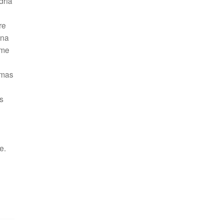
dría
re
ina
rme
omas
s
e.