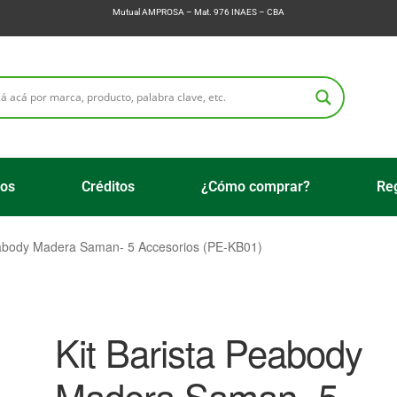
Mutual AMPROSA – Mat. 976 INAES – CBA
ios
Créditos
¿Cómo comprar?
Reg
eabody Madera Saman- 5 Accesorios (PE-KB01)
Kit Barista Peabody
Madera Saman- 5