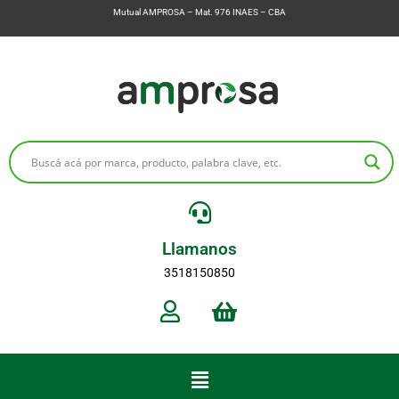
Mutual AMPROSA – Mat. 976 INAES – CBA
Llamanos
3518150850