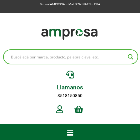
Mutual AMPROSA – Mat. 976 INAES – CBA
Llamanos
3518150850