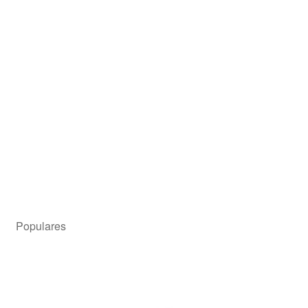
Molinillo Oster 18 Niveles (MH24)
¡Oferta!
Precio para el asociado
$
103.839,00
$
103.839,00
Añadir al carrito
Populares