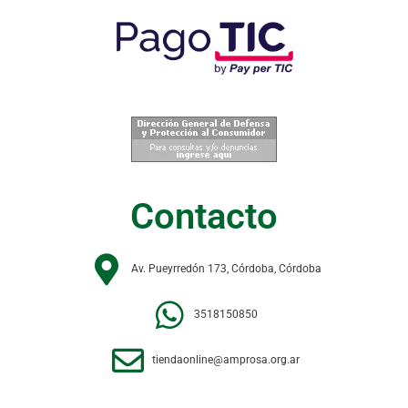
Contacto
Av. Pueyrredón 173, Córdoba, Córdoba
3518150850
tiendaonline@amprosa.org.ar