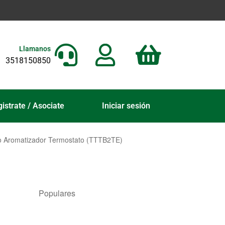
Llamanos
3518150850
istrate / Asociate
Iniciar sesión
ico Aromatizador Termostato (TTTB2TE)
Populares