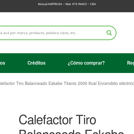
Mutual AMPROSA – Mat. 976 INAES – CBA
ios
Créditos
¿Cómo comprar?
Reg
lefactor Tiro Balanceado Eskabe Titanio 2000 Kcal Encendido eléctr
Calefactor Tiro
Balanceado Eskabe