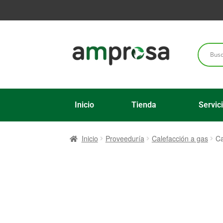
Inicio
Tienda
Servic
Inicio
Proveeduría
Calefacción a gas
Ca