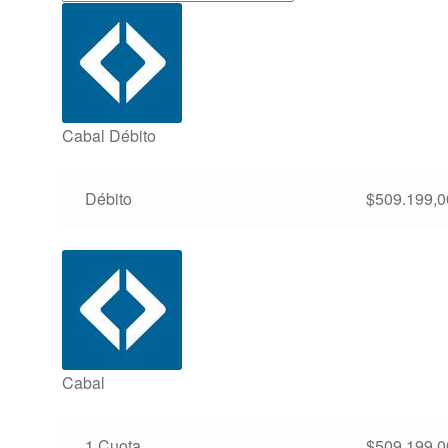
Cabal Débito
Débito
$
509.199,0
Cabal
1 Cuota
$
509.199,0