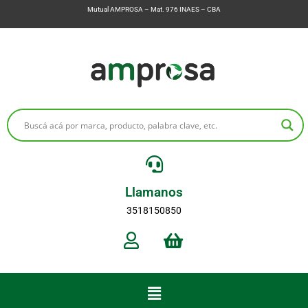
Mutual AMPROSA – Mat. 976 INAES – CBA
Llamanos
3518150850