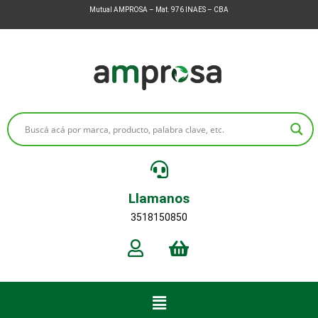
Mutual AMPROSA – Mat. 976 INAES – CBA
Llamanos
3518150850