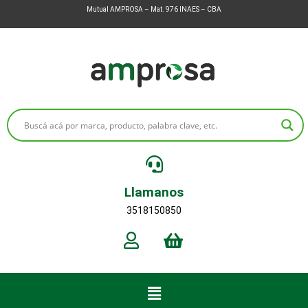
Mutual AMPROSA – Mat. 976 INAES – CBA
Llamanos
3518150850