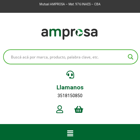
Mutual AMPROSA – Mat. 976 INAES – CBA
Llamanos
3518150850