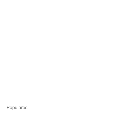
Microondas C/Airfryer Grill Bgh Flat Cook 25 Lts Blanco
(B325DFB24)
Precio para el asociado
$
409.399,00
Añadir al carrito
Populares