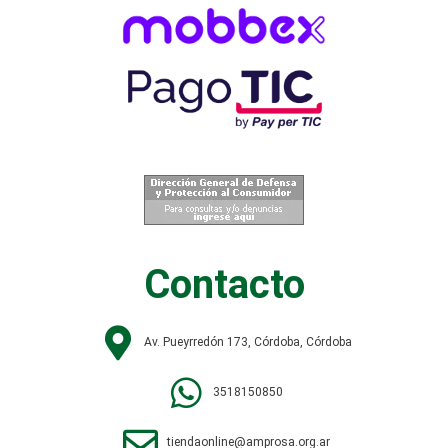
Contacto
Av. Pueyrredón 173, Córdoba, Córdoba
3518150850
tiendaonline@amprosa.org.ar