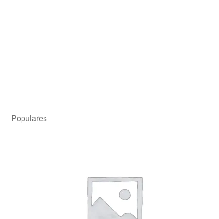
Almohada Dalia Nativa (70×40)
¡Oferta!
Precio para el asociado
$
18.079,00
$
18.079,00
Añadir al carrito
Populares