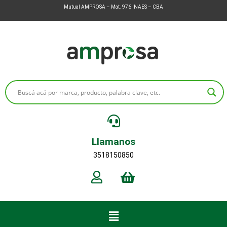
Mutual AMPROSA – Mat. 976 INAES – CBA
Llamanos
3518150850