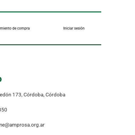
imiento de compra
Iniciar sesión
o
redón 173, Córdoba, Córdoba
850
ine@amprosa.org.ar