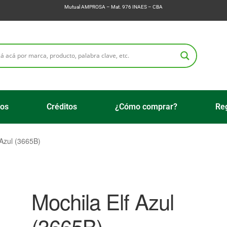
Mutual AMPROSA – Mat. 976 INAES – CBA
ios
Créditos
¿Cómo comprar?
Reg
 Azul (3665B)
Mochila Elf Azul
(3665B)