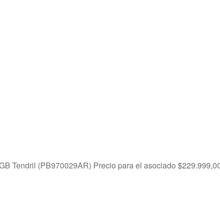
8GB Tendril (PB970029AR)
Precio para el asociado
$
229.999,0