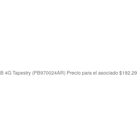
GB 4G Tapestry (PB970024AR)
Precio para el asociado
$
192.29