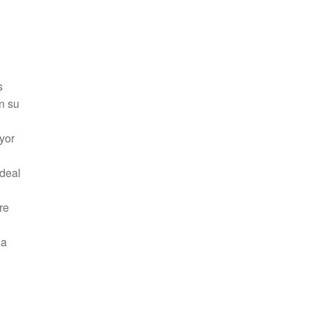
s
n su
yor
ideal
re
la