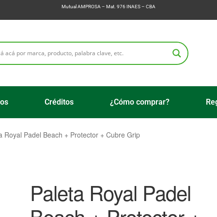
Mutual AMPROSA – Mat. 976 INAES – CBA
ios
Créditos
¿Cómo comprar?
Reg
a Royal Padel Beach + Protector + Cubre Grip
Paleta Royal Padel
Beach + Protector +