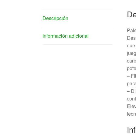
De
Descripción
Pal
Información adicional
Des
que 
jueg
carb
pote
– Fi
para
– Di
cont
Elev
tecn
In