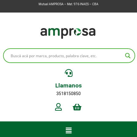
Mutual AMPROSA – Mat. 976 INAES – CBA
Llamanos
3518150850