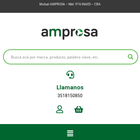
Mutual AMPROSA – Mat. 976 INAES – CBA
Llamanos
3518150850