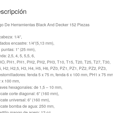
scripción
go De Herramientas Black And Decker 152 Piezas
cabeza: 1/4”,
dados encastre: 1/4”(5,13 mm),
 puntas: 1” (25 mm),
nda: 2,5, 4, 5, 5,5, 6,
HO, PH1, PH1, PH2, PH2, PH3, T10, T15, T20, T25, T27, T30,
, H2, H2,5, H3, H4, H5, H6, PZ0, PZ1, PZ1, PZ2, PZ2, PZ3,
stornilladores: fenda 5 x 75 m, fenda 6 x 100 mm, PH1 x 75 mm
 x 100 mm,
aves hexagonales: de 1,5 – 10 mm,
icate corte diagonal: 6” (160 mm),
icate universal: 6” (160 mm),
licate bomba de agua: 250 mm,
rtillo mango de acero: 12 oz,