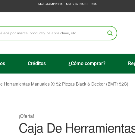
Mutual AMPROSA – Mat. 976 INAES – CBA
ios
Créditos
¿Cómo comprar?
Reg
De Herramientas Manuales X152 Piezas Black & Decker (BMT152C)
¡Oferta!
Caja De Herramienta