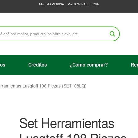
Mutual AMPROSA – Mat. 976 INAES – CBA
ios
Créditos
¿Cómo comprar?
Reg
rramientas Lusqtoff 108 Piezas (SET108LQ)
Set Herramientas
Lusqtoff 108 Piezas