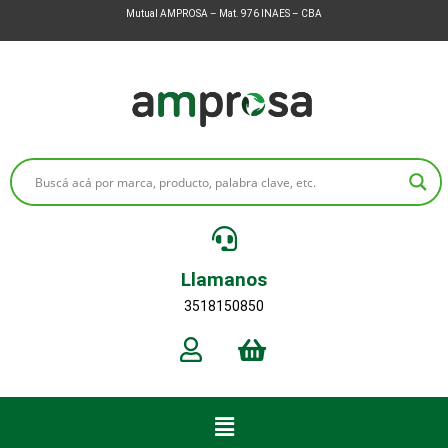
Mutual AMPROSA – Mat. 976 INAES – CBA
Llamanos
3518150850