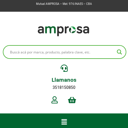
Mutual AMPROSA – Mat. 976 INAES – CBA
Llamanos
3518150850