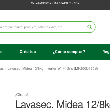
Mutual AMPROSA – Mat. 976 INAES – CBA
os
Créditos
¿Cómo comprar?
Regi
pas
Lavasec. Midea 12/8kg Inverter Wi-Fi Gris (MF200D120B)
¡Oferta!
Lavasec. Midea 12/8k