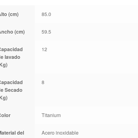
lto (cm)
85.0
Ancho (cm)
59.5
Capacidad
12
de lavado
(Kg)
Capacidad
8
de Secado
(Kg)
Color
Titanium
aterial del
Acero inoxidable