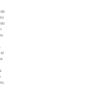
 de
do)
ido
n
mo
s
 el
es
s
o
io,