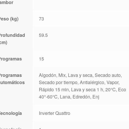
tambor
Peso (kg)
73
Profundidad
59.5
(cm)
Programas
15
Programas
Algodón, Mix, Lava y seca, Secado auto,
automáticos
Secado por tiempo, Antialérgico, Vapor,
Rápido 15 min, Lava y seca 1 h, 20°C, Eco
40°-60°C, Lana, Edredón, Enj
Tecnología
Inverter Quattro