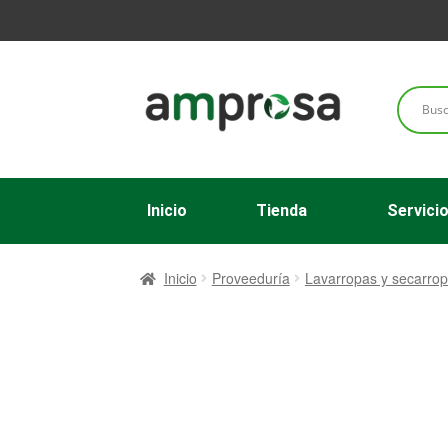
Inicio
Tienda
Servici
Inicio
Proveeduría
Lavarropas y secarro