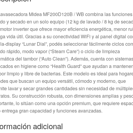
Lavasecadora Midea MF200D120B / WB combina las funciones
do y secado en un solo equipo (12 kg de lavado / 8 kg de seca
motor inverter que ofrece mayor eficiencia energética, menor ru
rga vida útil. Gracias a su conectividad WiFi y al panel digital co
lla-display “Lunar Dial”, podés seleccionar fácilmente ciclos co
do rápido, modo vapor (“Steam Care”) o ciclo de limpieza
mática del tambor (“Auto Clean”). Además, cuenta con sistema
cados en higiene como “Health Guard” que ayudan a mantener
or limpio y libre de bacterias. Este modelo es ideal para hogar
des que buscan un equipo versátil, cómodo y moderno, que
ite lavar y secar grandes cantidades sin necesidad de múltiple
atos. Su construcción robusta, con dimensiones amplias y pes
rtante, lo sitúan como una opción premium, que requiere espac
 entrega gran capacidad y funciones avanzadas.
formación adicional