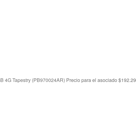
GB 4G Tapestry (PB970024AR)
Precio para el asociado
$
192.29