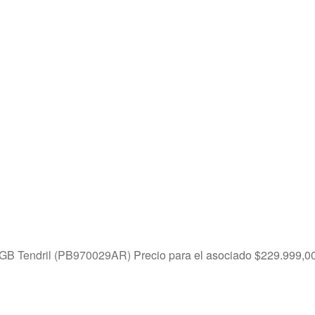
8GB Tendril (PB970029AR)
Precio para el asociado
$
229.999,0