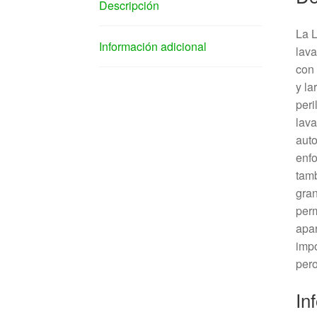
Descripción
La 
Información adicional
lava
con 
y la
peri
lava
auto
enfo
tamb
gran
perm
apar
impo
pero
In