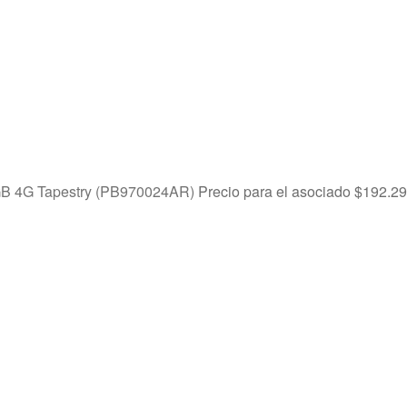
GB 4G Tapestry (PB970024AR)
Precio para el asociado
$
192.29