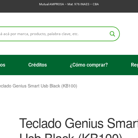
Mutual AMPROSA – Mat. 976 INAES – CBA
ios
Créditos
¿Cómo comprar?
Reg
eclado Genius Smart Usb Black (KB100)
Teclado Genius Smar
Usb Black (KB100)