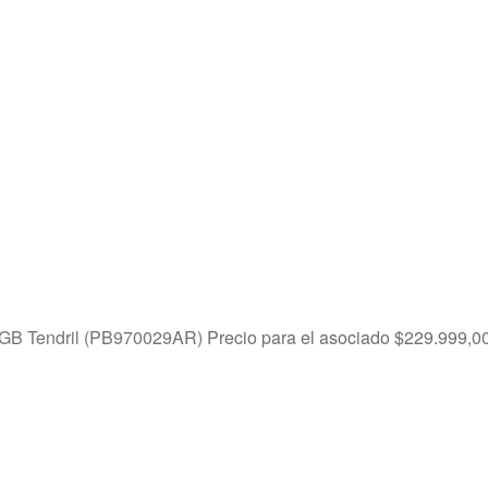
8GB Tendril (PB970029AR)
Precio para el asociado
$
229.999,0