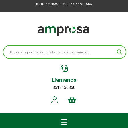
Mutual AMPROSA – Mat. 976 INAES – CBA
Llamanos
3518150850