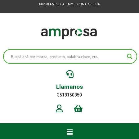
Mutual AMPROSA – Mat. 976 INAES – CBA
Llamanos
3518150850