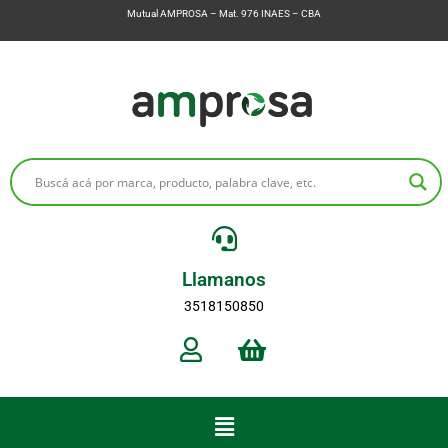
Mutual AMPROSA – Mat. 976 INAES – CBA
Llamanos
3518150850