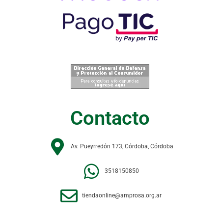
Contacto
Av. Pueyrredón 173, Córdoba, Córdoba
3518150850
tiendaonline@amprosa.org.ar