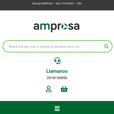
Mutual AMPROSA – Mat. 976 INAES – CBA
Llamanos
3518150850