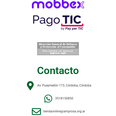
Contacto
Av. Pueyrredón 173, Córdoba, Córdoba
3518150850
tiendaonline@amprosa.org.ar