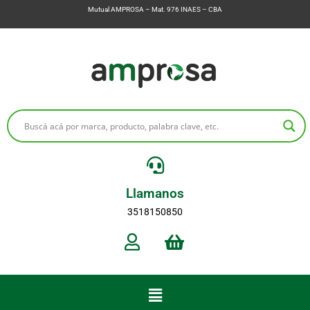
Mutual AMPROSA – Mat. 976 INAES – CBA
Llamanos
3518150850